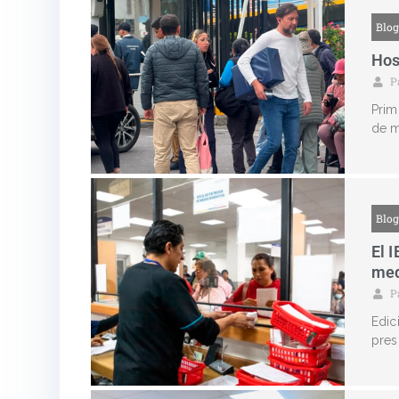
Blo
Hos
P
Prim
de m
Blo
El 
med
P
Edic
pres