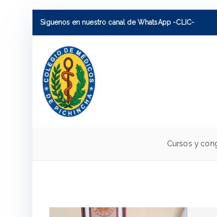
Siguenos en nuestro canal de WhatsApp -CLIC-
Colegio de M
Colegio de Medicos de Pichinch
Cursos y con