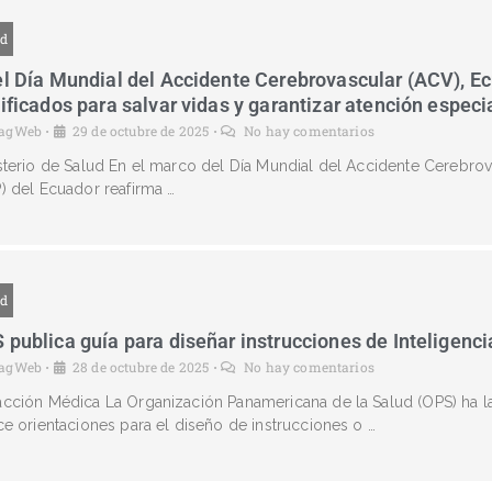
ud
el Día Mundial del Accidente Cerebrovascular (ACV), Ec
tificados para salvar vidas y garantizar atención espec
agWeb
29 de octubre de 2025
No hay comentarios
•
•
sterio de Salud En el marco del Día Mundial del Accidente Cerebrova
) del Ecuador reafirma …
ud
 publica guía para diseñar instrucciones de Inteligencia
agWeb
28 de octubre de 2025
No hay comentarios
•
•
cción Médica La Organización Panamericana de la Salud (OPS) ha 
ce orientaciones para el diseño de instrucciones o …