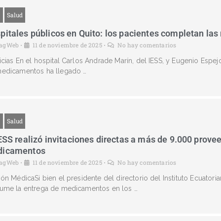
g
Salud
pitales públicos en Quito: los pacientes completan las
agWeb
11 de noviembre de 2025
No hay comentarios
•
•
icias En el hospital Carlos Andrade Marín, del IESS, y Eugenio Espej
edicamentos ha llegado …
g
Salud
IESS realizó invitaciones directas a más de 9.000 prove
icamentos
agWeb
11 de noviembre de 2025
No hay comentarios
•
•
ión MédicaSi bien el presidente del directorio del Instituto Ecuatori
ume la entrega de medicamentos en los …