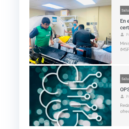
Sal
En 
cer
P
Mini
(MSP
Sal
OPS
P
Reda
ofre