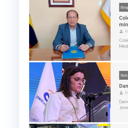
Blo
Col
mini
P
Cole
Médi
Noti
Dan
P
Dani
Jimm