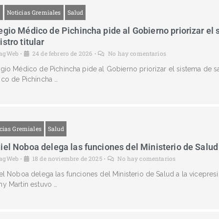
g
Noticias Gremiales
Salud
egio Médico de Pichincha pide al Gobierno priorizar el
stro titular
agWeb
24 de febrero de 2026
No hay comentarios
•
•
gio Médico de Pichincha pide al Gobierno priorizar el sistema de sa
co de Pichincha …
cias Gremiales
Salud
iel Noboa delega las funciones del Ministerio de Salud
agWeb
18 de noviembre de 2025
No hay comentarios
•
•
el Noboa delega las funciones del Ministerio de Salud a la vicepresi
y Martin estuvo …