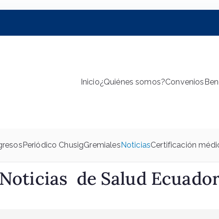
Inicio
¿Quiénes somos?
Convenios
Ben
edicos de Pichincha
a
gresos
Periódico Chusig
Gremiales
Noticias
Certificación médi
Noticias de Salud Ecuado