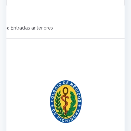
Navegación
Entradas anteriores
de
entradas